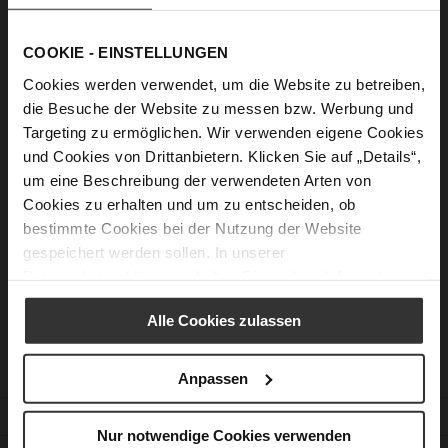
Show Password
COOKIE - EINSTELLUNGEN
Sign In
Cookies werden verwendet, um die Website zu betreiben,
die Besuche der Website zu messen bzw. Werbung und
Forgot Your Password?
Targeting zu ermöglichen. Wir verwenden eigene Cookies
und Cookies von Drittanbietern. Klicken Sie auf „Details“,
um eine Beschreibung der verwendeten Arten von
New Customers
Cookies zu erhalten und um zu entscheiden, ob
bestimmte Cookies bei der Nutzung der Website
Creating an account has many benefits: check out faster, keep
gespeichert werden sollen. In unserer
more than one address, track orders and more.
Datenschutzerklärung
erhalten Sie weitere Informationen.
Create an Account
Alle Cookies zulassen
Anpassen
CUSTOMER SERVICE
Nur notwendige Cookies verwenden