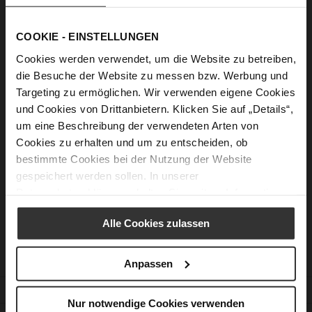
Show Password
COOKIE - EINSTELLUNGEN
Sign In
Cookies werden verwendet, um die Website zu betreiben,
die Besuche der Website zu messen bzw. Werbung und
Forgot Your Password?
Targeting zu ermöglichen. Wir verwenden eigene Cookies
und Cookies von Drittanbietern. Klicken Sie auf „Details“,
um eine Beschreibung der verwendeten Arten von
New Customers
Cookies zu erhalten und um zu entscheiden, ob
bestimmte Cookies bei der Nutzung der Website
Creating an account has many benefits: check out faster, keep
gespeichert werden sollen. In unserer
more than one address, track orders and more.
Datenschutzerklärung
erhalten Sie weitere Informationen.
Create an Account
Alle Cookies zulassen
Anpassen
CUSTOMER SERVICE
Nur notwendige Cookies verwenden