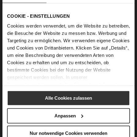
Show Password
COOKIE - EINSTELLUNGEN
Sign In
Cookies werden verwendet, um die Website zu betreiben,
die Besuche der Website zu messen bzw. Werbung und
Forgot Your Password?
Targeting zu ermöglichen. Wir verwenden eigene Cookies
und Cookies von Drittanbietern. Klicken Sie auf „Details“,
um eine Beschreibung der verwendeten Arten von
New Customers
Cookies zu erhalten und um zu entscheiden, ob
bestimmte Cookies bei der Nutzung der Website
Creating an account has many benefits: check out faster, keep
gespeichert werden sollen. In unserer
more than one address, track orders and more.
Datenschutzerklärung
erhalten Sie weitere Informationen.
Create an Account
Alle Cookies zulassen
Anpassen
CUSTOMER SERVICE
Nur notwendige Cookies verwenden