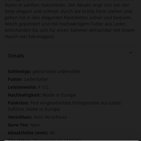
Styles in sanften Naturtönen. Der Absatz zeigt sich von der
Seite elegant und schmal, durch die breite Form stehen und
gehen Sie in den eleganten Pantoletten sicher und bequem.
Weich gepolstert und mit hochwertigem Futter aus Leder,
entscheiden Sie sich für einen Sommer-Allrounder mit einem
Hauch von Extravaganz.
Details
Mehr
gebürstete Ledersohle
Informationen
Lederfutter
F 1/2
Made in Europe
Fest eingearbeitete Einlegesohle aus Leder,
Softline, Made in Europe
Kein Verschluss
Nein
46
Pfennigabsatz / Stiletto