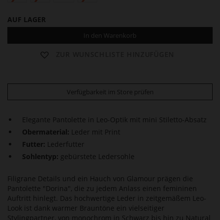
AUF LAGER
In den Warenkorb
ZUR WUNSCHLISTE HINZUFÜGEN
Verfügbarkeit im Store prüfen
Elegante Pantolette in Leo-Optik mit mini Stiletto-Absatz
Obermaterial:
Leder mit Print
Futter:
Lederfutter
Sohlentyp:
gebürstete Ledersohle
Filigrane Details und ein Hauch von Glamour prägen die
Pantolette "Dorina", die zu jedem Anlass einen femininen
Auftritt hinlegt. Das hochwertige Leder in zeitgemäßem Leo-
Look ist dank warmer Brauntöne ein vielseitiger
Stylingpartner, von monochrom in Schwarz bis hin zu Natural