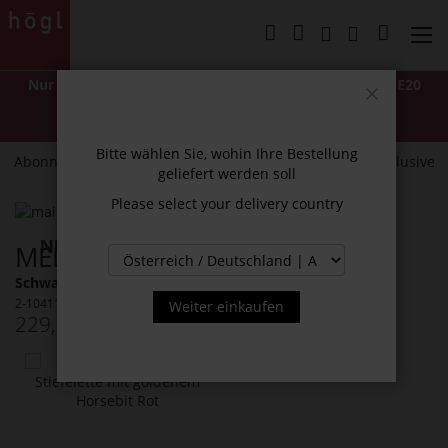
Direkt
zum
Mein Wa
Inhalt
Nur für kurze Zeit: -20 % EXTRA
mit Code
LASTCHANCE20
*Ausgenommen Classics und mit "NEW" gekennzeichnete Artikel.
Schließen
Nicht mit anderen Rabatten oder Aktionen kombinierbar.
Bitte wählen Sie, wohin Ihre Bestellung
Abonnieren Sie unseren Newsletter und erhalten Sie exklusive
geliefert werden soll
Neuigkeiten und Angebote.
Please select your delivery country
Zum
Ende
Zum
MEL STIEFELETTEN
der
Anfang
Bildergalerie
der
Schwarz (0100)
springen
Bildergalerie
2-104110-0100
Weiter einkaufen
springen
229,90 €
Inkl. MwSt.
Das
könnte
Ihnen
auch
gefallen