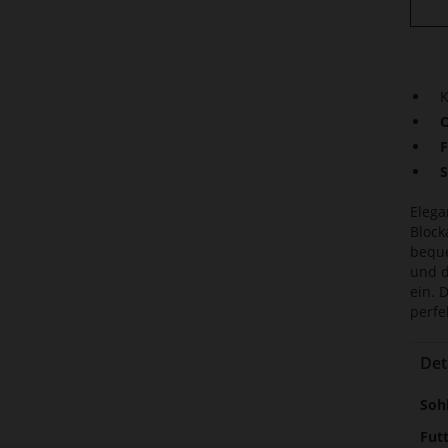
K
O
F
S
Elega
Block
beque
und d
ein. 
perfe
Det
Meh
Soh
Inf
Fut