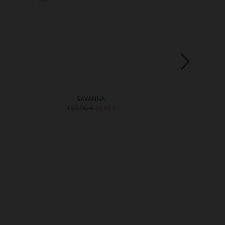
SAVANNA
HA
159,90 €
169,90 
99,90 €