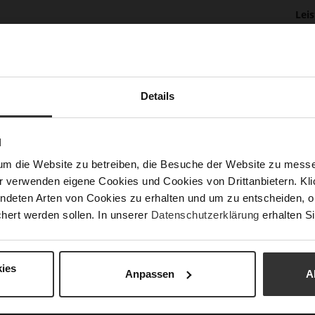
Lei
Nac
Details
Fun
N
Ver
um die Website zu betreiben, die Besuche der Website zu mes
Gor
r verwenden eigene Cookies und Cookies von Drittanbietern. Klic
Abs
ndeten Arten von Cookies zu erhalten und um zu entscheiden, o
(m
hert werden sollen. In unserer
Datenschutzerklärung
erhalten Si
Abs
Auß
ies
Anpassen
A
Car