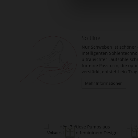
Zum
Anfang
der
Bildergalerie
springen
Softline
Nur Schweben ist schöner –
intelligenten Sohlentechno
ultraleichter Laufsohle sch
für eine Passform, die opt
verstärkt, entsteht ein Tr
Mehr Informationen