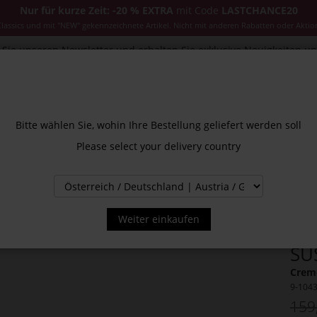
Nur für kurze Zeit: -20 % EXTRA
mit Code
LASTCHANCE20
ssics und mit "NEW" gekennzeichnete Artikel. Nicht mit anderen Rabatten oder Aktio
Sie unseren Newsletter und erhalten Sie exklusive Neuigkeiten u
CESSOIRES
JACKEN & MÄNTEL
NEW
SALE
INS
Bitte wählen Sie, wohin Ihre Bestellung geliefert werden soll
Please select your delivery country
Weiter einkaufen
SU
Creme
9-104
159