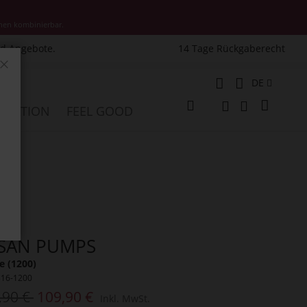
nen kombinierbar.
nd Angebote.
14 Tage Rückgaberecht
Schließen
Sprache
DE
Mein W
PIRATION
FEEL GOOD
Veränderung
Suche
Suche
SAN PUMPS
 (1200)
316-1200
,90 €
109,90 €
Inkl. MwSt.