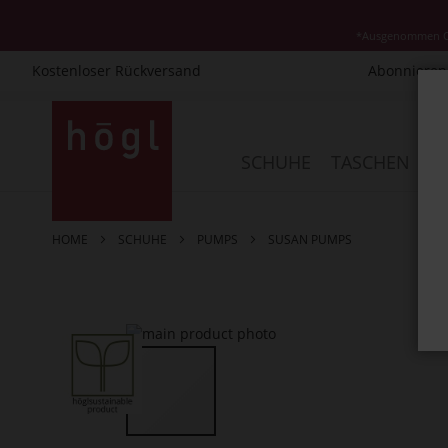
*Ausgenommen Cla
Kostenloser Rückversand
Abonnieren 
Direkt
zum
Inhalt
SCHUHE
TASCHEN
AC
HOME
SCHUHE
PUMPS
SUSAN PUMPS
Zum
Ende
der
Bildergalerie
springen