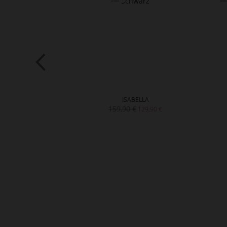
RON
ISABELLA
159,90 €
119,90 €
129,90 €