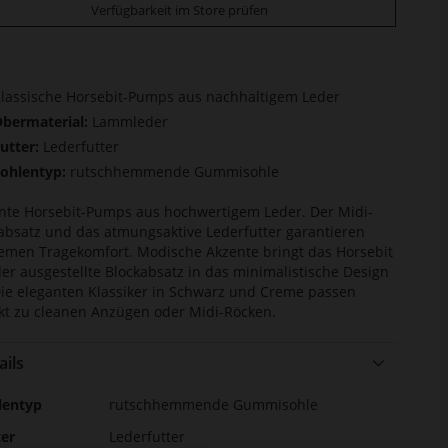
Verfügbarkeit im Store prüfen
lassische Horsebit-Pumps aus nachhaltigem Leder
bermaterial:
Lammleder
utter:
Lederfutter
ohlentyp:
rutschhemmende Gummisohle
nte Horsebit-Pumps aus hochwertigem Leder. Der Midi-
absatz und das atmungsaktive Lederfutter garantieren
men Tragekomfort. Modische Akzente bringt das Horsebit
er ausgestellte Blockabsatz in das minimalistische Design
Die eleganten Klassiker in Schwarz und Creme passen
kt zu cleanen Anzügen oder Midi-Röcken.
ails
r
lentyp
rutschhemmende Gummisohle
ormationen
ter
Lederfutter