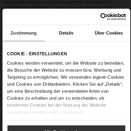
zeitgemäße Eleganz und hervorragende Passform. Ein
wunderbarer Begleiter zu Abendveranstaltungen, zum
Sommerfest oder auch zum Outfit als Hochzeitsgast – auch in
Kombination mit unserer Clutch "Vivienne" und dem Blazer
"Ayda".
Zustimmung
Details
Über Cookies
Details
COOKIE - EINSTELLUNGEN
Mehr
rutschfeste Gummisohle
Cookies werden verwendet, um die Website zu betreiben,
Informationen
Lederfutter
die Besuche der Website zu messen bzw. Werbung und
F 1/2
Targeting zu ermöglichen. Wir verwenden eigene Cookies
Made in Europe
und Cookies von Drittanbietern. Klicken Sie auf „Details“,
Fest eingearbeitete Einlegesohle aus Leder,
um eine Beschreibung der verwendeten Arten von
Made in Europe
Cookies zu erhalten und um zu entscheiden, ob
Kein Verschluss
bestimmte Cookies bei der Nutzung der Website
Nein
gespeichert werden sollen. In unserer
18
Datenschutzerklärung
erhalten Sie weitere Informationen.
Blockabsatz
textiles Material in Seidenoptik