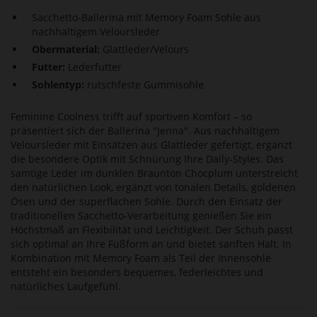
Sacchetto-Ballerina mit Memory Foam Sohle aus
nachhaltigem Veloursleder
Obermaterial:
Glattleder/Velours
Futter:
Lederfutter
Sohlentyp:
rutschfeste Gummisohle
Feminine Coolness trifft auf sportiven Komfort – so
präsentiert sich der Ballerina "Jenna". Aus nachhaltigem
Veloursleder mit Einsätzen aus Glattleder gefertigt, ergänzt
die besondere Optik mit Schnürung Ihre Daily-Styles. Das
samtige Leder im dunklen Braunton Chocplum unterstreicht
den natürlichen Look, ergänzt von tonalen Details, goldenen
Ösen und der superflachen Sohle. Durch den Einsatz der
traditionellen Sacchetto-Verarbeitung genießen Sie ein
Höchstmaß an Flexibilität und Leichtigkeit. Der Schuh passt
sich optimal an Ihre Fußform an und bietet sanften Halt. In
Kombination mit Memory Foam als Teil der Innensohle
entsteht ein besonders bequemes, federleichtes und
natürliches Laufgefühl.