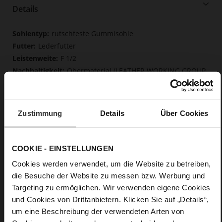
Details
Mehr
rutschfeste Gummisohle
Informationen
Lederfutter
F 1/2
Obermaterial (LEATHER WORKING GROUP
Gold zertifiziert), Futter / Decksohle (LEATHER WORKING
GROUP Gold zertifiziert)
Weiche, fest eingearbeitete Einlegesohle aus
innovativem Memory Foam, Nachhaltiges Produkt
Zustimmung
Details
Über Cookies
Kein Verschluss
Nein
COOKIE - EINSTELLUNGEN
0
flach
Cookies werden verwendet, um die Website zu betreiben,
True Glove
die Besuche der Website zu messen bzw. Werbung und
Targeting zu ermöglichen. Wir verwenden eigene Cookies
und Cookies von Drittanbietern. Klicken Sie auf „Details“,
Care
um eine Beschreibung der verwendeten Arten von