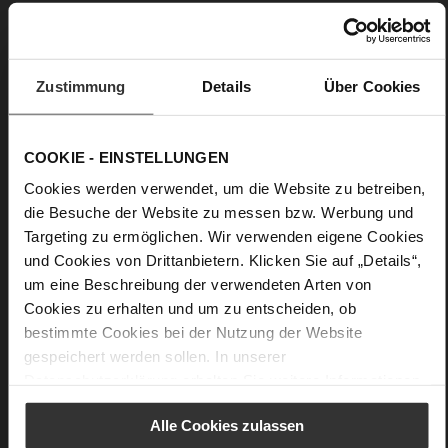
Details
Zustimmung
Details
Über Cookies
Mehr
Light-TPU-Sohle
Informationen
Lederfutter
F 1/2
COOKIE - EINSTELLUNGEN
Made in Europe, Obermaterial (LEATHER
Cookies werden verwendet, um die Website zu betreiben,
WORKING GROUP Gold zertifiziert), Futter / Decksohle
die Besuche der Website zu messen bzw. Werbung und
(LEATHER WORKING GROUP zertifiziert)
Targeting zu ermöglichen. Wir verwenden eigene Cookies
Nachhaltiges Produkt, Made in Europe
und Cookies von Drittanbietern. Klicken Sie auf „Details“,
Kein Verschluss
um eine Beschreibung der verwendeten Arten von
Nein
Cookies zu erhalten und um zu entscheiden, ob
20
bestimmte Cookies bei der Nutzung der Website
Blockabsatz
gespeichert werden sollen. In unserer
Ziegenleder, fein geschliffen mit samtiger
Datenschutzerklärung
erhalten Sie weitere Informationen.
Optik
Alle Cookies zulassen
Care