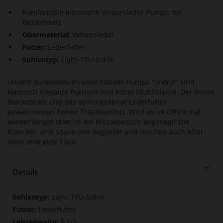
Komfortable klassische Veloursleder-Pumps mit
Blockabsatz
Obermaterial:
Veloursleder
Futter:
Lederfutter
Sohlentyp:
Light-TPU-Sohle
Unsere dunkelblauen Veloursleder-Pumps "Sheryl" sind
klassisch elegante Puristen und echte Multitalente. Der breite
Blockabsatz und das atmungsaktive Lederfutter
gewährleisten hohen Tragekomfort. Wird es im Office mal
wieder länger oder ist ein Messebesuch angesagt? Die
Klassiker sind souveräne Begleiter und machen auch After-
Work eine gute Figur.
Details
Mehr
Light-TPU-Sohle
Informationen
Lederfutter
F 1/2