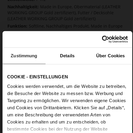
Made in Europe, Obermaterial (LEATHER
WORKING GROUP Gold zertifiziert), Futter / Decksohle
(LEATHER WORKING GROUP Gold zertifiziert)
Softline, Nachhaltiges Produkt, Made in Europe
Kein Verschluss
Nein
50
Blockabsatz
Zustimmung
Details
Über Cookies
Ziegenleder, fein geschliffen mit samtiger
Optik
COOKIE - EINSTELLUNGEN
Care
Cookies werden verwendet, um die Website zu betreiben,
die Besuche der Website zu messen bzw. Werbung und
Targeting zu ermöglichen. Wir verwenden eigene Cookies
und Cookies von Drittanbietern. Klicken Sie auf „Details“,
um eine Beschreibung der verwendeten Arten von
Cookies zu erhalten und um zu entscheiden, ob
bestimmte Cookies bei der Nutzung der Website