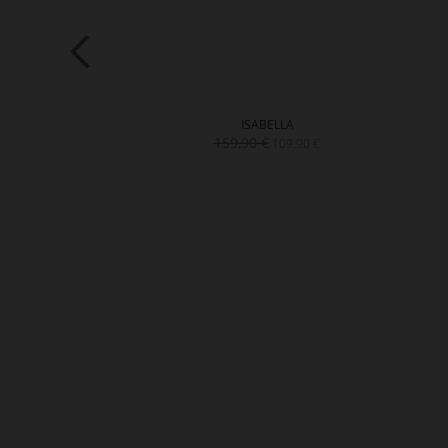
ELY
ISABELLA
159,90 €
139,90 €
109,90 €