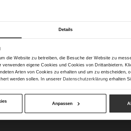
Fun
Details
Ver
Gor
N
Abs
um die Website zu betreiben, die Besuche der Website zu mes
(m
r verwenden eigene Cookies und Cookies von Drittanbietern. Klic
Abs
ndeten Arten von Cookies zu erhalten und um zu entscheiden, o
hert werden sollen. In unserer
Datenschutzerklärung
erhalten Si
Auß
Car
ies
Anpassen
A