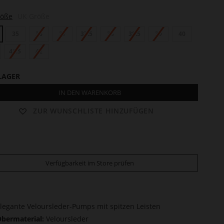
röße
UK Größe
35
36
37
37.5
38
38.5
39
40
41.5
42
LAGER
IN DEN WARENKORB
ZUR WUNSCHLISTE HINZUFÜGEN
Verfügbarkeit im Store prüfen
legante Veloursleder-Pumps mit spitzen Leisten
bermaterial:
Veloursleder