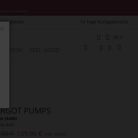
nen kombinierbar.
nd Angebote.
14 Tage Rückgaberecht
Schließen
Sprache
DE
Mein W
PIRATION
FEEL GOOD
Veränderung
Suche
Suche
RGOT PUMPS
le (4400)
702-4400
,90 €
109,90 €
Inkl. MwSt.