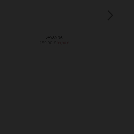
SAVANNA
MA
159,90 €
99,90 €