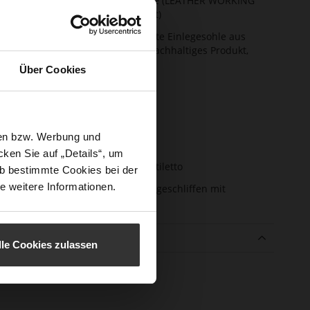
Futter / Decksohle (LEATHER WORKING
GROUP zertifiziert)
ktion
Fest eingearbeitete Einlegesohle aus
Leder, Softline, Nachhaltiges Produkt,
Made in Europe
Über Cookies
schluss
Kein Verschluss
e-Tex
Nein
atzhöhe
70
sen bzw. Werbung und
m)
ken Sie auf „Details“, um
atztyp
Pfennigabsatz / Stiletto
b bestimmte Cookies bei der
e weitere Informationen.
enmaterial
Ziegenleder, fein geschliffen mit
samtiger Optik
e
lle Cookies zulassen