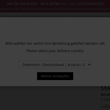
Nur für kurze Zeit: -20 % EXTRA
mit Code
LASTCHANCE20
ssics und mit "NEW" gekennzeichnete Artikel. Nicht mit anderen Rabatten oder Aktio
Sie unseren Newsletter und erhalten Sie exklusive Neuigkeiten u
CESSOIRES
JACKEN & MÄNTEL
NEW
SALE
INS
Bitte wählen Sie, wohin Ihre Bestellung geliefert werden soll
Please select your delivery country
Weiter einkaufen
MA
Koral
9-106
139