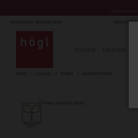
*Ausgenommen Cla
Kostenloser Rückversand
Abonnieren 
Direkt
zum
Inhalt
SCHUHE
TASCHEN
AC
HOME
SCHUHE
PUMPS
MARGOT PUMPS
Zum
Ende
der
Bildergalerie
springen