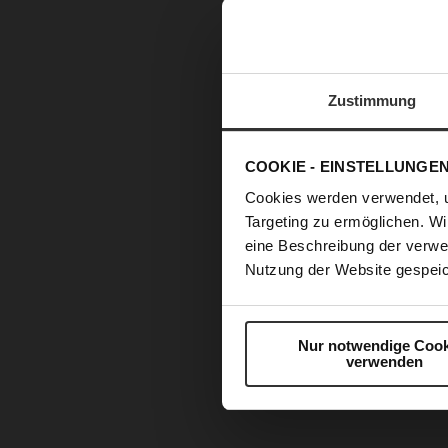
Zustimmung
COOKIE - EINSTELLUNGE
Cookies werden verwendet, 
Targeting zu ermöglichen. Wi
eine Beschreibung der verwe
Nutzung der Website gespeic
Nur notwendige Cook
verwenden
Zum
Anfang
der
Bildergalerie