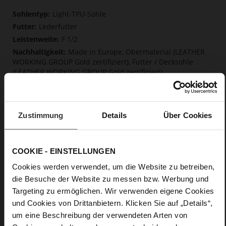
Mehr
Light-TPU-Sohle
Informationen
Lederfutter
F 1/2
Made in Europe, Obermaterial (LEATHER
WORKING GROUP Gold zertifiziert), Futter / Decksohle
(LEATHER WORKING GROUP Gold zertifiziert)
Softline, Nachhaltiges Produkt, Made in Europe
Kein Verschluss
Nein
Zustimmung
Details
Über Cookies
45
Blockabsatz
Kalbleder mit lackierter Oberfläche und
COOKIE - EINSTELLUNGEN
hoher Glanzstufe
Cookies werden verwendet, um die Website zu betreiben,
die Besuche der Website zu messen bzw. Werbung und
Care
Targeting zu ermöglichen. Wir verwenden eigene Cookies
und Cookies von Drittanbietern. Klicken Sie auf „Details“,
um eine Beschreibung der verwendeten Arten von