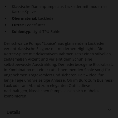
Klassische Damenpumps aus Lackleder mit moderner
Karree-Spitze
Obermaterial:
Lackleder
Futter:
Lederfutter
Sohlentyp:
Light-TPU-Sohle
Der schwarze Pumps "Louise" aus glänzendem Lackleder
vereint klassische Eleganz mit modernen Highlights. Die
Karree-Spitze mit dekorativem Rahmen setzt einen stilvollen,
zeitgemäßen Akzent und verleiht dem Schuh eine
selbstbewusste Ausstrahlung. Der lederbezogene Blockabsatz
in Kombination mit einer rutschhemmenden Sohle sorgt für
angenehmen Tragekomfort und sicheren Halt – ideal für
lange Tage und vielseitige Anlässe. Ob im Büro zum Business-
Look oder am Abend zum eleganten Outfit, diese
nachhaltigen, klassischen Pumps lassen sich mühelos
kombinieren.
Details