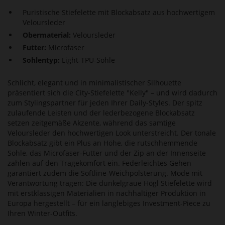
Puristische Stiefelette mit Blockabsatz aus hochwertigem
Veloursleder
Obermaterial:
Veloursleder
Futter:
Microfaser
Sohlentyp:
Light-TPU-Sohle
Schlicht, elegant und in minimalistischer Silhouette
präsentiert sich die City-Stiefelette "Kelly" – und wird dadurch
zum Stylingspartner für jeden Ihrer Daily-Styles. Der spitz
zulaufende Leisten und der lederbezogene Blockabsatz
setzen zeitgemäße Akzente, während das samtige
Veloursleder den hochwertigen Look unterstreicht. Der tonale
Blockabsatz gibt ein Plus an Höhe, die rutschhemmende
Sohle, das Microfaser-Futter und der Zip an der Innenseite
zahlen auf den Tragekomfort ein. Federleichtes Gehen
garantiert zudem die Softline-Weichpolsterung. Mode mit
Verantwortung tragen: Die dunkelgraue Högl Stiefelette wird
mit erstklassigen Materialien in nachhaltiger Produktion in
Europa hergestellt – für ein langlebiges Investment-Piece zu
Ihren Winter-Outfits.