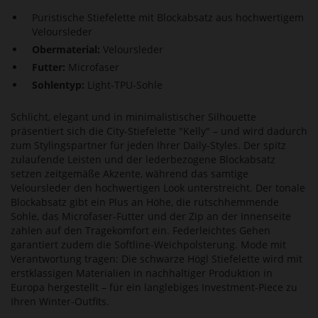
Puristische Stiefelette mit Blockabsatz aus hochwertigem
Veloursleder
Obermaterial:
Veloursleder
Futter:
Microfaser
Sohlentyp:
Light-TPU-Sohle
Schlicht, elegant und in minimalistischer Silhouette
präsentiert sich die City-Stiefelette "Kelly" – und wird dadurch
zum Stylingspartner für jeden Ihrer Daily-Styles. Der spitz
zulaufende Leisten und der lederbezogene Blockabsatz
setzen zeitgemäße Akzente, während das samtige
Veloursleder den hochwertigen Look unterstreicht. Der tonale
Blockabsatz gibt ein Plus an Höhe, die rutschhemmende
Sohle, das Microfaser-Futter und der Zip an der Innenseite
zahlen auf den Tragekomfort ein. Federleichtes Gehen
garantiert zudem die Softline-Weichpolsterung. Mode mit
Verantwortung tragen: Die schwarze Högl Stiefelette wird mit
erstklassigen Materialien in nachhaltiger Produktion in
Europa hergestellt – für ein langlebiges Investment-Piece zu
Ihren Winter-Outfits.