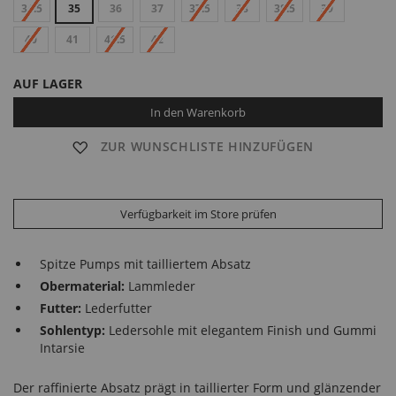
34.5
35
36
37
37.5
38
38.5
39
40
41
41.5
42
AUF LAGER
In den Warenkorb
ZUR WUNSCHLISTE HINZUFÜGEN
Verfügbarkeit im Store prüfen
Spitze Pumps mit tailliertem Absatz
Obermaterial:
Lammleder
Futter:
Lederfutter
Sohlentyp:
Ledersohle mit elegantem Finish und Gummi
Intarsie
Der raffinierte Absatz prägt in taillierter Form und glänzender