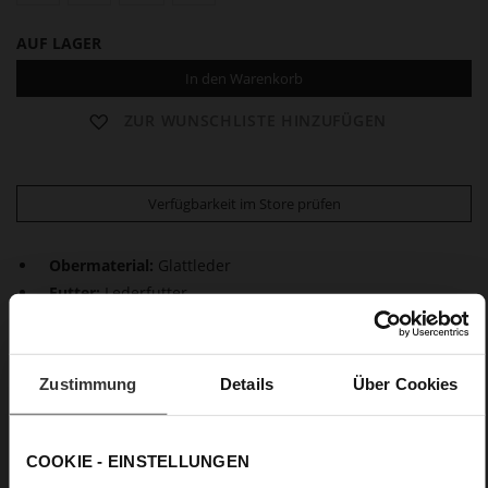
AUF LAGER
In den Warenkorb
ZUR WUNSCHLISTE HINZUFÜGEN
Verfügbarkeit im Store prüfen
Obermaterial:
Glattleder
Futter:
Lederfutter
Details
Zustimmung
Details
Über Cookies
Mehr
Lederfutter
Informationen
F 1/2
Fest eingearbeitete Einlegesohle aus Leder
COOKIE - EINSTELLUNGEN
Kein Verschluss