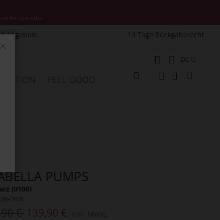
nen kombinierbar.
nd Angebote.
14 Tage Rückgaberecht
Schließen
Sprache
DE
Mein W
PIRATION
FEEL GOOD
Veränderung
Suche
Suche
ABELLA PUMPS
rz (0100)
528-0100
,90 €
139,90 €
Inkl. MwSt.