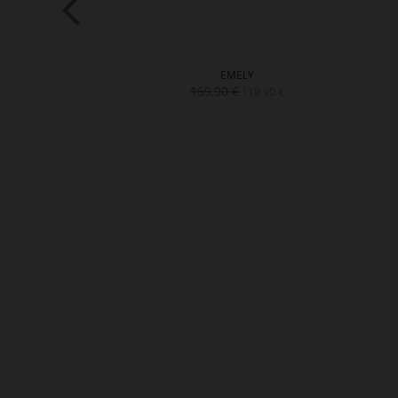
ANNA
EMELY
€
169,90 €
99,90 €
119,90 €