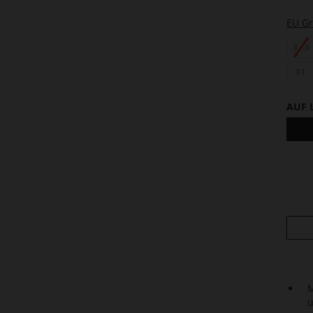
EU G
34.5
41
AUF 
M
u