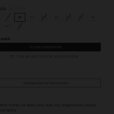
röße
UK Größe
35
36
37
37.5
38
38.5
39
40
41.5
42
LAGER
IN DEN WARENKORB
ZUR WUNSCHLISTE HINZUFÜGEN
Verfügbarkeit im Store prüfen
esh-Pumps im Mary-Jane Style mit zeitgemäßem Absatz
nd Spitze