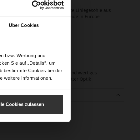
hhaltigkeit
Made in Europe
ktion
Fest eingearbeitete Einlegesohle aus
Leder, Softline, Made in Europe
Über Cookies
schluss
Schnalle
e-Tex
Nein
atzhöhe
49
m)
sen bzw. Werbung und
atztyp
Blockabsatz
ken Sie auf „Details“, um
b bestimmte Cookies bei der
enmaterial
Netmesh, edles, hochwertiges
e weitere Informationen.
Lammleder in matter Optik
e
lle Cookies zulassen