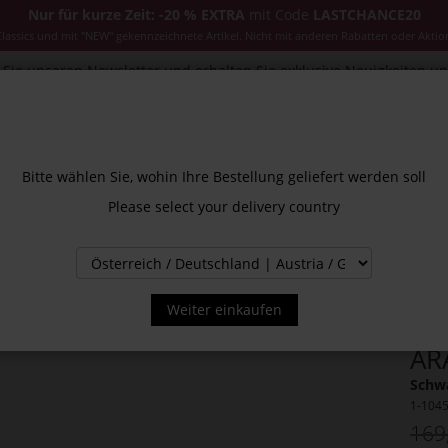
Nur für kurze Zeit: -20 % EXTRA
mit Code
LASTCHANCE20
ssics und mit "NEW" gekennzeichnete Artikel. Nicht mit anderen Rabatten oder Aktio
Sie unseren Newsletter und erhalten Sie exklusive Neuigkeiten u
CESSOIRES
JACKEN & MÄNTEL
NEW
SALE
INS
Bitte wählen Sie, wohin Ihre Bestellung geliefert werden soll
Please select your delivery country
Weiter einkaufen
AR
Schwa
1-104
169