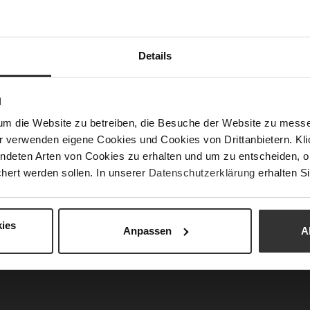
Nac
Fun
Details
Ver
Gor
N
Abs
(m
um die Website zu betreiben, die Besuche der Website zu mes
Abs
r verwenden eigene Cookies und Cookies von Drittanbietern. Klic
ndeten Arten von Cookies zu erhalten und um zu entscheiden, o
Auß
hert werden sollen. In unserer
Datenschutzerklärung
erhalten Si
Car
ies
Anpassen
A