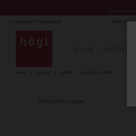
*Ausgenommen Cla
Kostenloser Rückversand
Abonnieren 
Direkt
zum
Inhalt
SCHUHE
TASCHEN
AC
HOME
SCHUHE
PUMPS
ARABELLA PUMPS
Zum
Ende
der
Bildergalerie
springen