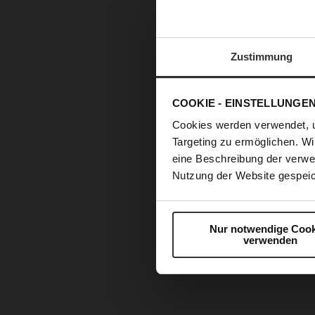
Zustimmung
COOKIE - EINSTELLUNGE
Cookies werden verwendet, 
Targeting zu ermöglichen. Wi
eine Beschreibung der verwe
Nutzung der Website gespeic
Nur notwendige Cook
Zum
verwenden
Anfang
der
Bildergalerie
springen