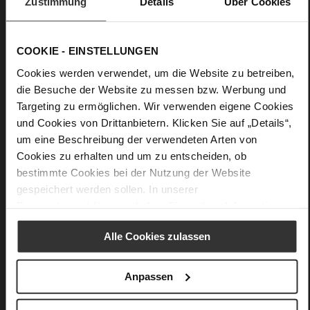
Zustimmung
Details
Über Cookies
Minimal chic is all about self-assured style and ultimate
versatility, just like our "Ricky" crossbody bag made from
high-quality leather. A stylish accessory for casual looks, the
COOKIE - EINSTELLUNGEN
straps and integrated mini bag combine design and
Cookies werden verwendet, um die Website zu betreiben,
functionality, always ensuring that those little essentials can
die Besuche der Website zu messen bzw. Werbung und
be accessed quickly.
Targeting zu ermöglichen. Wir verwenden eigene Cookies
und Cookies von Drittanbietern. Klicken Sie auf „Details“,
Details
um eine Beschreibung der verwendeten Arten von
Cookies zu erhalten und um zu entscheiden, ob
More
23 x 8,5 x 15,5 cm
bestimmte Cookies bei der Nutzung der Website
Information
soft calfskin with a rough grain structure
gespeichert werden sollen. In unserer
Datenschutzerklärung
erhalten Sie weitere Informationen.
Alle Cookies zulassen
You might also like
Anpassen