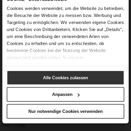
Storage of several shipping and billing addresses
Cookies werden verwendet, um die Website zu betreiben,
die Besuche der Website zu messen bzw. Werbung und
Targeting zu ermöglichen. Wir verwenden eigene Cookies
Should you not have found the answer to your question
und Cookies von Drittanbietern. Klicken Sie auf „Details“,
our customer service would be pleased to assist you.
um eine Beschreibung der verwendeten Arten von
Cookies zu erhalten und um zu entscheiden, ob
Contact form
bestimmte Cookies bei der Nutzung der Website
gespeichert werden sollen. In unserer
Datenschutzerklärung
erhalten Sie weitere Informationen.
Alle Cookies zulassen
CUSTOMER SERVICE
Anpassen
CONTACT
Nur notwendige Cookies verwenden
COMPANY
FIND A STORE