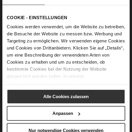
Show Password
COOKIE - EINSTELLUNGEN
Sign In
Cookies werden verwendet, um die Website zu betreiben,
Forgot Your Password?
die Besuche der Website zu messen bzw. Werbung und
Targeting zu ermöglichen. Wir verwenden eigene Cookies
und Cookies von Drittanbietern. Klicken Sie auf „Details“,
um eine Beschreibung der verwendeten Arten von
New Customers
Cookies zu erhalten und um zu entscheiden, ob
bestimmte Cookies bei der Nutzung der Website
Creating an account has many benefits: check out faster, keep
gespeichert werden sollen. In unserer
more than one address, track orders and more.
Datenschutzerklärung
erhalten Sie weitere Informationen.
Create an Account
Alle Cookies zulassen
Anpassen
CUSTOMER SERVICE
Nur notwendige Cookies verwenden