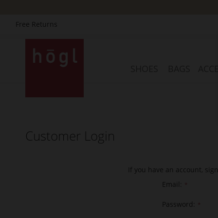
Free Returns
Skip
to
Content
SHOES
BAGS
ACCE
Customer Login
If you have an account, sig
Email
Password