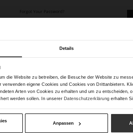
Forgot Your Password?
Details
N
keep more than one address, track orders and more.
um die Website zu betreiben, die Besuche der Website zu mes
r verwenden eigene Cookies und Cookies von Drittanbietern. Klic
ndeten Arten von Cookies zu erhalten und um zu entscheiden, o
hert werden sollen. In unserer
Datenschutzerklärung
erhalten Si
ies
Anpassen
A