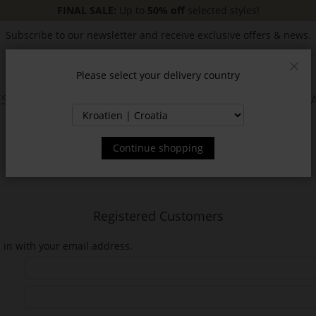
FINAL SALE:
Up to
50% off
selected styles!
Subscribe to our newsletter and receive exclusive offers & news.
Please select your delivery country
Clos
SSORIES
JACKETS & COATS
NEW
SALE
INSPIR
Continue shopping
Registered Customers
n in with your email address.