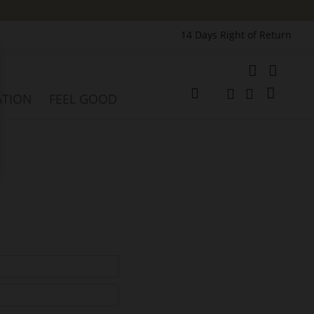
14 Days Right of Return
e
My Cart
ATION
FEEL GOOD
Change
Search
Search