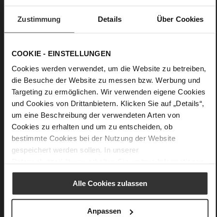
Upper Material:
Suede
Zustimmung
Details
Über Cookies
Lining:
Leather
Details
COOKIE - EINSTELLUNGEN
Cookies werden verwendet, um die Website zu betreiben,
More
Leather
Information
die Besuche der Website zu messen bzw. Werbung und
F 1/2
Targeting zu ermöglichen. Wir verwenden eigene Cookies
Firmly integrated leather insole
und Cookies von Drittanbietern. Klicken Sie auf „Details“,
Buckle
um eine Beschreibung der verwendeten Arten von
No
Cookies zu erhalten und um zu entscheiden, ob
60
bestimmte Cookies bei der Nutzung der Website
Wedge Heel / Plateau
gespeichert werden sollen. In unserer
Kork, kidskin, finely sandes with a velvety
Datenschutzerklärung
erhalten Sie weitere Informationen.
effect
Alle Cookies zulassen
You might also like
Anpassen