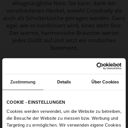
alltagstaugliche Note. Sie kann, dank der
verschiedenen Henkel, sowohl Crossbody als
auch als Schultertasche getragen werden. Ganz
egal, wie es kombiniert wird, eines steht fest:
Der warme, harmonische Braunton wertet
jedes Outfit auf und setzt ein modisches
Statement.
Zustimmung
Details
Über Cookies
COOKIE - EINSTELLUNGEN
Cookies werden verwendet, um die Website zu betreiben,
die Besuche der Website zu messen bzw. Werbung und
Targeting zu ermöglichen. Wir verwenden eigene Cookies