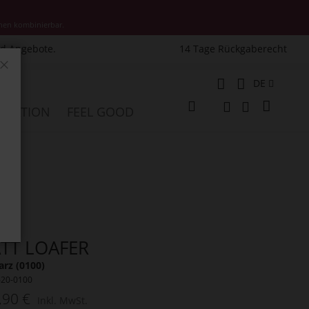
nen kombinierbar.
nd Angebote.
14 Tage Rückgaberecht
Schließen
Sprache
DE
Mein W
PIRATION
FEEL GOOD
Veränderung
Suche
Suche
TT LOAFER
rz (0100)
620-0100
,90 €
Inkl. MwSt.