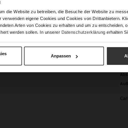
Nac
N
um die Website zu betreiben, die Besuche der Website zu mes
r verwenden eigene Cookies und Cookies von Drittanbietern. Klic
ndeten Arten von Cookies zu erhalten und um zu entscheiden, o
Fun
hert werden sollen. In unserer
Datenschutzerklärung
erhalten Si
Ver
Gor
ies
Anpassen
A
Abs
(m
Abs
Auß
Car