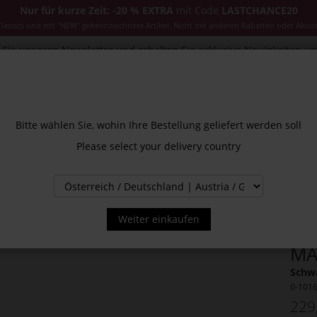
Nur für kurze Zeit: -20 % EXTRA
mit Code
LASTCHANCE20
ssics und mit "NEW" gekennzeichnete Artikel. Nicht mit anderen Rabatten oder Aktio
Sie unseren Newsletter und erhalten Sie exklusive Neuigkeiten u
CESSOIRES
JACKEN & MÄNTEL
NEW
SALE
INS
Bitte wählen Sie, wohin Ihre Bestellung geliefert werden soll
Please select your delivery country
Weiter einkaufen
MA
Schwa
0-101
229