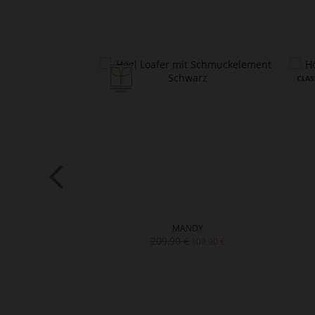
springen
DY
MANDY
209,90 €
139,90 €
109,90 €