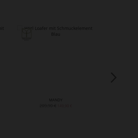
MANDY
CL
209,90 €
189
149,90 €