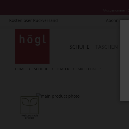
*Ausgenommen Cla
Kostenloser Rückversand
Abonnieren 
Direkt
zum
Inhalt
SCHUHE
TASCHEN
AC
HOME
SCHUHE
LOAFER
MATT LOAFER
Zum
Ende
der
Bildergalerie
springen