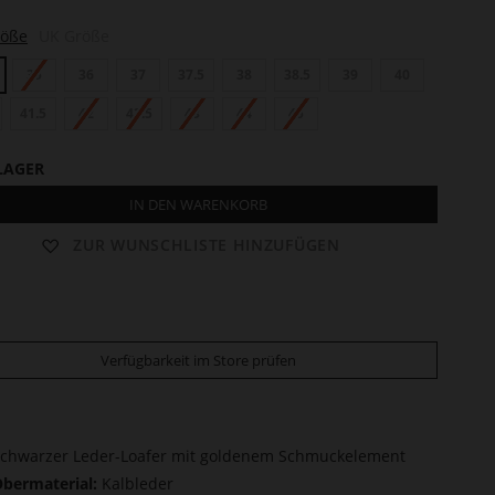
röße
UK Größe
35
36
37
37.5
38
38.5
39
40
41.5
42
42.5
43
44
45
LAGER
IN DEN WARENKORB
ZUR WUNSCHLISTE HINZUFÜGEN
Verfügbarkeit im Store prüfen
chwarzer Leder-Loafer mit goldenem Schmuckelement
bermaterial:
Kalbleder