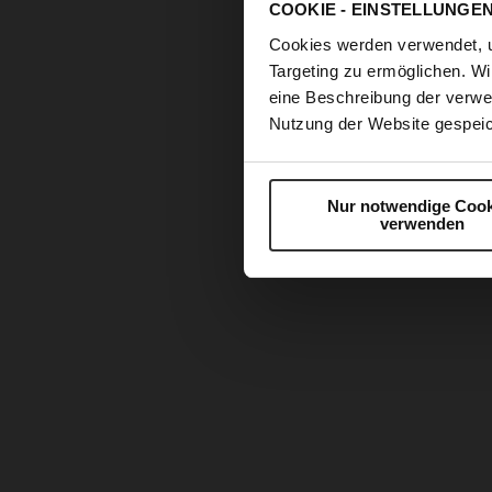
COOKIE - EINSTELLUNGE
Cookies werden verwendet, 
Targeting zu ermöglichen. Wi
eine Beschreibung der verwe
Nutzung der Website gespeic
Nur notwendige Cook
verwenden
Zum
Anfang
der
Bildergalerie