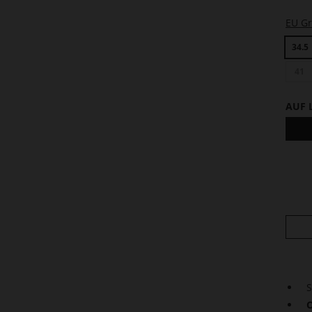
EU G
34.5
41
AUF 
S
O