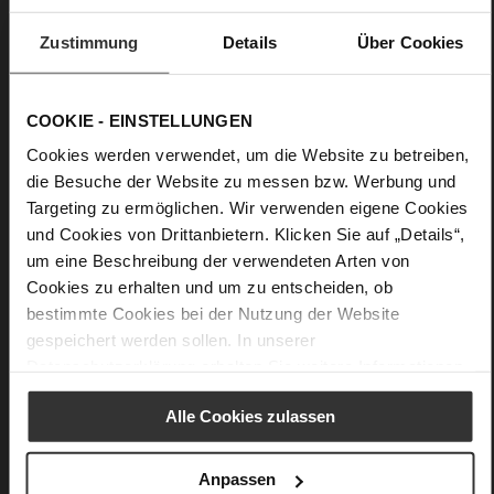
Florales Tuch aus hochwertiger Seide
Obermaterial:
Seide
Zustimmung
Details
Über Cookies
Must-have für die Sommergarderobe: Seidentücher sind
elegante Begleiter und setzen mit lebendigen Mustern
COOKIE - EINSTELLUNGEN
aufregende Akzente. Das "Karree Bloomy" ziert ein
kunstvoller Blumenprint. Nuancen von Orange bis Blau: Das
Cookies werden verwendet, um die Website zu betreiben,
Design mit Farbverlauf und floralen Elementen fungiert als
die Besuche der Website zu messen bzw. Werbung und
aufregender Blickfang und harmoniert mühelos mit
Targeting zu ermöglichen. Wir verwenden eigene Cookies
femininen Sommer Styles. Gefertigt wird das Accessoire aus
und Cookies von Drittanbietern. Klicken Sie auf „Details“,
reiner, hochwertiger Seide.
um eine Beschreibung der verwendeten Arten von
Cookies zu erhalten und um zu entscheiden, ob
Details
bestimmte Cookies bei der Nutzung der Website
gespeichert werden sollen. In unserer
Mehr
100 x 100 cm
Datenschutzerklärung
erhalten Sie weitere Informationen.
Informationen
Seide mit exklusivem Högl Bloom Print
Alle Cookies zulassen
Anpassen