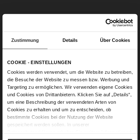
Petite chèrie - das ist der perfekte Kosename für
unsere kleine MINI IDA.
In Kombination mit den dazupassenden
Zustimmung
Details
Über Cookies
Handschuhen oder Gürteln lassen sich monochrome
Outfits wunderbar ergänzen.
COOKIE - EINSTELLUNGEN
Cookies werden verwendet, um die Website zu betreiben,
The perfect match!
die Besuche der Website zu messen bzw. Werbung und
Targeting zu ermöglichen. Wir verwenden eigene Cookies
und Cookies von Drittanbietern. Klicken Sie auf „Details“,
um eine Beschreibung der verwendeten Arten von
Als Set oder gemixt mit anderen Farben - mit unseren
neuen Accessoires lässt sich das Sommerfeeling
Cookies zu erhalten und um zu entscheiden, ob
mühelos in den Herbst mitnehmen.
bestimmte Cookies bei der Nutzung der Website
gespeichert werden sollen. In unserer
Datenschutzerklärung
erhalten Sie weitere Informationen.