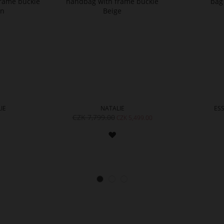
IE
NATALIE
ESS
ADD
CZK 7,799.00
CZK 5,499.00
TO
ADD
WISH
TO
LIST
WISH
LIST