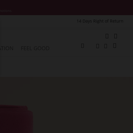
motions.
14 Days Right of Return
e
My Cart
ATION
FEEL GOOD
Change
Search
Search