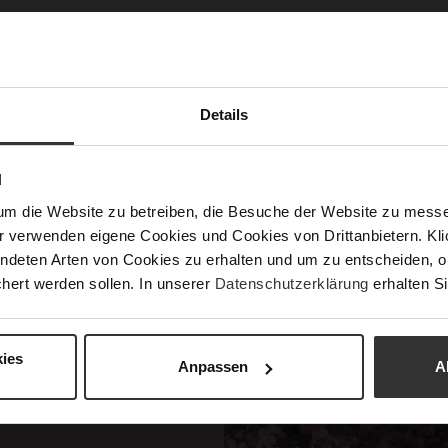
A
DANA
KARR
CZK 2,099.00
CZK 2,799
CZK 1,099.00
CZK 1,099.00
ADD
ADD
TO
TO
Details
WISH
WISH
LIST
LIST
N
um die Website zu betreiben, die Besuche der Website zu mes
r verwenden eigene Cookies und Cookies von Drittanbietern. Klic
ndeten Arten von Cookies zu erhalten und um zu entscheiden, o
hert werden sollen. In unserer
Datenschutzerklärung
erhalten Si
ies
Anpassen
A