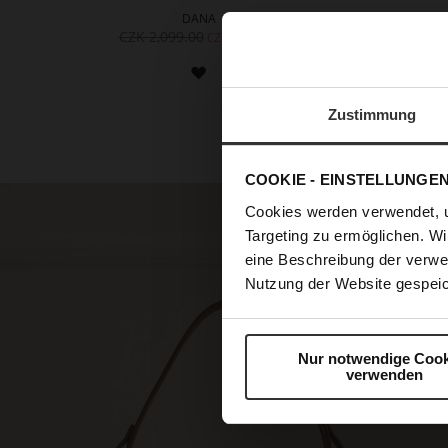
DANA
DAN
CZK 2,099.00
CZK 2,099.00
CZK 1,099.00
ADD
TO
Zustimmung
WISH
LIST
COOKIE - EINSTELLUNGE
Cookies werden verwendet, 
Targeting zu ermöglichen. Wi
eine Beschreibung der verwe
Nutzung der Website gespeic
Nur notwendige Cook
verwenden