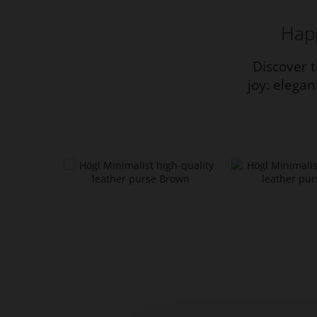
Happ
Discover t
joy: elega