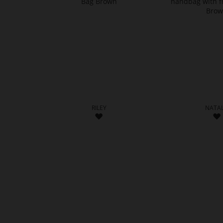
RILEY
NATAL
ADD
TO
WISH
LIST