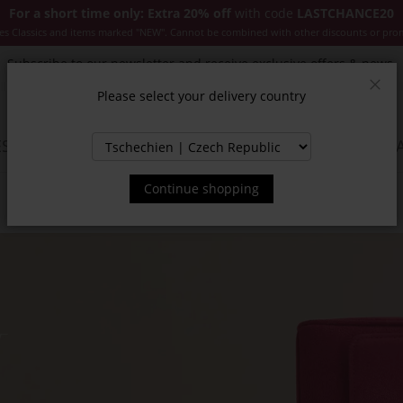
For a short time only: Extra 20% off
with code
LASTCHANCE20
es Classics and items marked "NEW". Cannot be combined with other discounts or pro
Subscribe to our newsletter and receive exclusive offers & news.
Please select your delivery country
Clos
SSORIES
JACKETS & COATS
NEW
SALE
INSPIR
Continue shopping