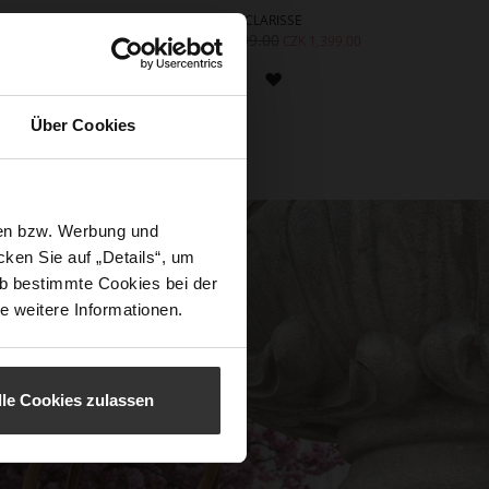
EE SAHARA
CLARISSE
.00
CZK 2,799.00
CZK 2
CZK 1,399.00
CZK 1,399.00
ADD
ADD
TO
TO
Über Cookies
WISH
WISH
LIST
LIST
sen bzw. Werbung und
ken Sie auf „Details“, um
b bestimmte Cookies bei der
e weitere Informationen.
lle Cookies zulassen