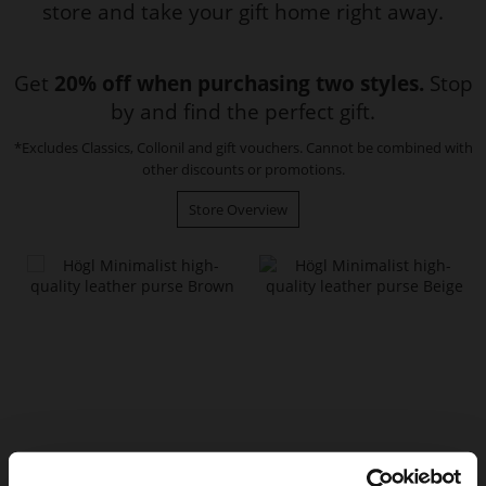
store and take your gift home right away.
Get
20% off when purchasing two styles.
Stop
by and find the perfect gift.
*Excludes Classics, Collonil and gift vouchers. Cannot be combined with
other discounts or promotions.
Store Overview