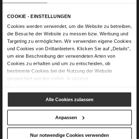
Show Password
COOKIE - EINSTELLUNGEN
Sign In
Cookies werden verwendet, um die Website zu betreiben,
die Besuche der Website zu messen bzw. Werbung und
Forgot Your Password?
Targeting zu ermöglichen. Wir verwenden eigene Cookies
und Cookies von Drittanbietern. Klicken Sie auf „Details“,
um eine Beschreibung der verwendeten Arten von
New Customers
Cookies zu erhalten und um zu entscheiden, ob
bestimmte Cookies bei der Nutzung der Website
Creating an account has many benefits: check out faster, keep
gespeichert werden sollen. In unserer
more than one address, track orders and more.
Datenschutzerklärung
erhalten Sie weitere Informationen.
Create an Account
Alle Cookies zulassen
Anpassen
CUSTOMER SERVICE
Nur notwendige Cookies verwenden