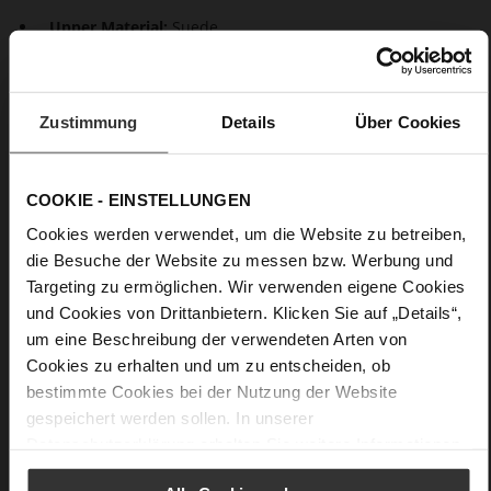
Upper Material:
Suede
Lining:
Leather
Sole Type:
light TPU
Zustimmung
Details
Über Cookies
Details
More
light TPU
COOKIE - EINSTELLUNGEN
Information
Leather
Cookies werden verwendet, um die Website zu betreiben,
F 1/2
die Besuche der Website zu messen bzw. Werbung und
Made in Europe, Upper Material (LEATHER
Targeting zu ermöglichen. Wir verwenden eigene Cookies
WORKING GROUP Gold certified), Lining / Insole (LEATHER
WORKING GROUP certified)
und Cookies von Drittanbietern. Klicken Sie auf „Details“,
um eine Beschreibung der verwendeten Arten von
Sustainable Product, Made in Europe
Cookies zu erhalten und um zu entscheiden, ob
No Lacing
bestimmte Cookies bei der Nutzung der Website
No
gespeichert werden sollen. In unserer
45
Datenschutzerklärung
erhalten Sie weitere Informationen.
Block Heel
kidskin, finely sanded with a velvety finish