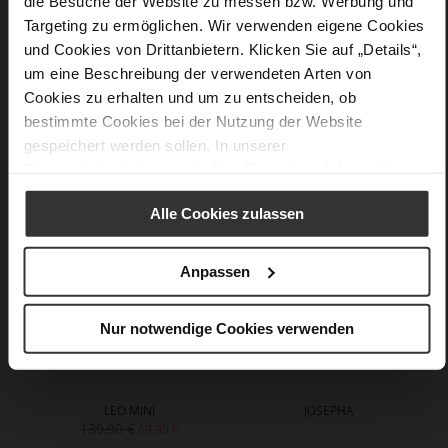
Informationen
die Besuche der Website zu messen bzw. Werbung und
Made in Europe
Targeting zu ermöglichen. Wir verwenden eigene Cookies
Casualmetalic
und Cookies von Drittanbietern. Klicken Sie auf „Details“,
um eine Beschreibung der verwendeten Arten von
Cookies zu erhalten und um zu entscheiden, ob
bestimmte Cookies bei der Nutzung der Website
Das könnte Ihnen auch gefallen
gespeichert werden sollen. In unserer
Datenschutzerklärung
erhalten Sie weitere Informationen.
Alle Cookies zulassen
Anpassen
Nur notwendige Cookies verwenden
LEO MINI
JOSEPHA
139,90 €
69,90 €