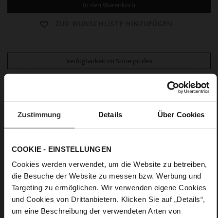
In den Warenkorb
ZUR WUNSCHLISTE HINZUFÜGEN
Verfügbarkeit im Store prüfen
Puristische Henkeltasche aus softem Leder – Vienna
Edition
Obermaterial:
Lammleder
Zustimmung
Details
Über Cookies
Schlichte Eleganz und feminine Vibes strahlt die
Henkeltasche "Allegra" von Högl aus. Hinter dem
COOKIE - EINSTELLUNGEN
Schmuckdetail liegt ein praktischer Magnetverschluss. Das
softe Leder in matter Optik unterstreicht das elegante Design
Cookies werden verwendet, um die Website zu betreiben,
im zeitgemäßen Off-White-Ton Waxpaper. Subtile seitliche
die Besuche der Website zu messen bzw. Werbung und
Falten prägen die puristische und zugleich raffinierte Optik.
Targeting zu ermöglichen. Wir verwenden eigene Cookies
Ihre neue Lieblingsbag ist Teil der Vienna Edition – eine
und Cookies von Drittanbietern. Klicken Sie auf „Details“,
Capsule, die Klassik und Moderne harmonisch vereint.
Bestens organisiert: Im Inneren der Lederhandtasche sorgen
um eine Beschreibung der verwendeten Arten von