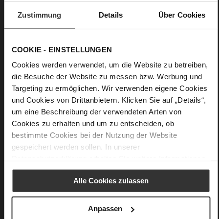
Obermaterial:
Veloursleder
Zustimmung
Details
Über Cookies
Futter:
Lederfutter
Details
COOKIE - EINSTELLUNGEN
Cookies werden verwendet, um die Website zu betreiben,
Mehr
Lederfutter
die Besuche der Website zu messen bzw. Werbung und
Informationen
F 1/2
Targeting zu ermöglichen. Wir verwenden eigene Cookies
Fest eingearbeitete Einlegesohle aus Leder
und Cookies von Drittanbietern. Klicken Sie auf „Details“,
Schnalle
um eine Beschreibung der verwendeten Arten von
Nein
Cookies zu erhalten und um zu entscheiden, ob
60
bestimmte Cookies bei der Nutzung der Website
Keilabsatz mit Plateau
gespeichert werden sollen. In unserer
Kork, Ziegenleder, feingeschliffen mit
Datenschutzerklärung
erhalten Sie weitere Informationen.
samtiger Optik
Alle Cookies zulassen
Anpassen
Das könnte Ihnen auch gefallen