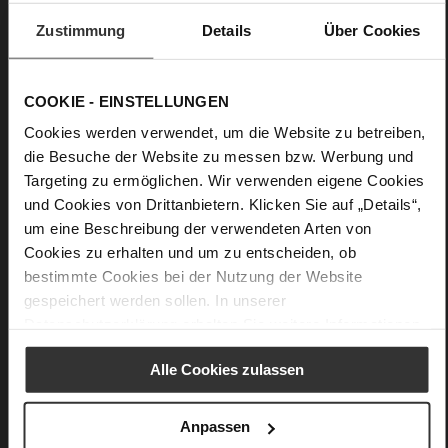
Obermaterial:
Veloursleder
Zustimmung
Details
Über Cookies
Futter:
Lederfutter
Details
COOKIE - EINSTELLUNGEN
Cookies werden verwendet, um die Website zu betreiben,
Mehr
Lederfutter
die Besuche der Website zu messen bzw. Werbung und
Informationen
F 1/2
Targeting zu ermöglichen. Wir verwenden eigene Cookies
Fest eingearbeitete Einlegesohle aus Leder
und Cookies von Drittanbietern. Klicken Sie auf „Details“,
Schnalle
um eine Beschreibung der verwendeten Arten von
Nein
Cookies zu erhalten und um zu entscheiden, ob
60
bestimmte Cookies bei der Nutzung der Website
Keilabsatz mit Plateau
gespeichert werden sollen. In unserer
Kork, Ziegenleder, feingeschliffen mit
Datenschutzerklärung
erhalten Sie weitere Informationen.
samtiger Optik
Alle Cookies zulassen
Anpassen
Das könnte Ihnen auch gefallen