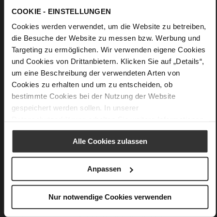
COOKIE - EINSTELLUNGEN
Cookies werden verwendet, um die Website zu betreiben,
die Besuche der Website zu messen bzw. Werbung und
Targeting zu ermöglichen. Wir verwenden eigene Cookies
und Cookies von Drittanbietern. Klicken Sie auf „Details“,
um eine Beschreibung der verwendeten Arten von
Cookies zu erhalten und um zu entscheiden, ob
bestimmte Cookies bei der Nutzung der Website
gespeichert werden sollen. In unserer
Datenschutzerklärung
erhalten Sie weitere Informationen.
Alle Cookies zulassen
Softline
Anpassen
Nur Schweben ist schöner – unser Softline-System
fasziniert mit einem Gefühl von purer Leichtigkeit. Mit
seiner innovativen Weichpolsterung und der intelligenten
Nur notwendige Cookies verwenden
Sohlentechnologie vereint es exzellente Dämpfung und
unvergleichlichen Komfort. Die Kombination aus