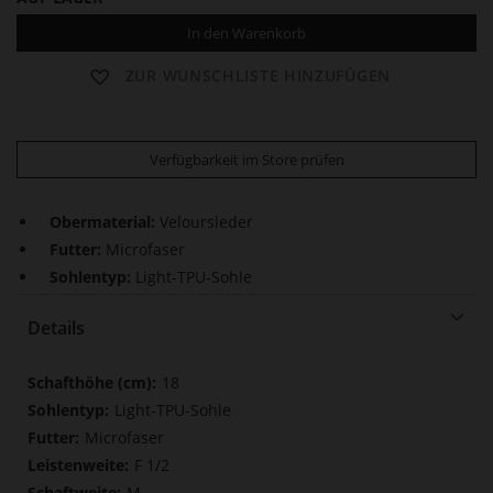
In den Warenkorb
ZUR WUNSCHLISTE HINZUFÜGEN
Verfügbarkeit im Store prüfen
Obermaterial:
Veloursleder
Futter:
Microfaser
Sohlentyp:
Light-TPU-Sohle
Details
Mehr
18
Informationen
Light-TPU-Sohle
Microfaser
F 1/2
M