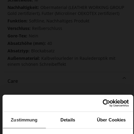
Obermaterial (LEATHER WORKING GROUP
Gold zertifiziert), Futter (Microliner OEKOTEX zertifiziert)
Softline, Nachhaltiges Produkt
Reißverschluss
Nein
40
Blockabsatz
Kalbvelourleder in Raulederoptik mit
einem schönen Schreibeffekt
Care
Zustimmung
Details
Über Cookies