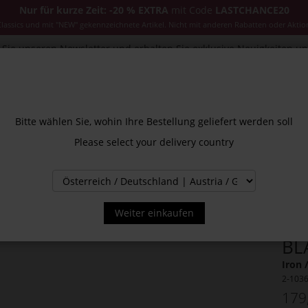
Nur für kurze Zeit: -20 % EXTRA
mit Code
LASTCHANCE20
ssics und mit "NEW" gekennzeichnete Artikel. Nicht mit anderen Rabatten oder Aktio
Sie unseren Newsletter und erhalten Sie exklusive Neuigkeiten u
CESSOIRES
JACKEN & MÄNTEL
NEW
SALE
INS
Bitte wählen Sie, wohin Ihre Bestellung geliefert werden soll
Please select your delivery country
Weiter einkaufen
BL
Iron 
2-103
179