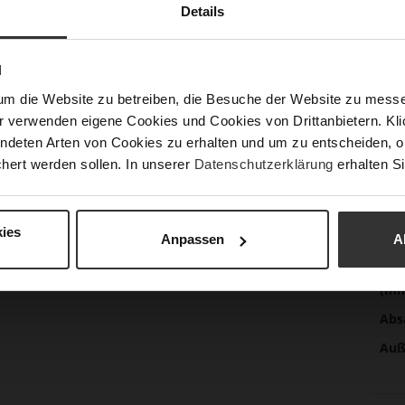
Details
Inf
Fut
Lei
N
Nac
um die Website zu betreiben, die Besuche der Website zu mes
r verwenden eigene Cookies und Cookies von Drittanbietern. Klic
ndeten Arten von Cookies zu erhalten und um zu entscheiden, o
hert werden sollen. In unserer
Datenschutzerklärung
erhalten Si
Fun
Ver
ies
Anpassen
A
Gor
Abs
(m
Abs
Auß