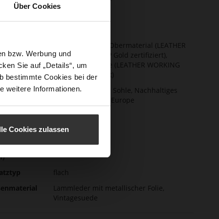
Über Cookies
ormationen
ter
Lederfutter
stenweite
F 1/2
hhaltigkeit
Made in Europe, Obermaterial (LEATHER
sen bzw. Werbung und
WORKING GROUP Gold zertifiziert),
Futter / Decksohle (LEATHER WORKING
ken Sie auf „Details“, um
GROUP zertifiziert)
b bestimmte Cookies bei der
e weitere Informationen.
ktion
Herausnehmbare Sohle, Nachhaltiges
Produkt, Made in Europe
schluss
Schnürung
lle Cookies zulassen
e-Tex
Nein
atzhöhe
0
m)
atztyp
flach
enmaterial
Lammleder mit metallischer Folie,
Vintagesuede