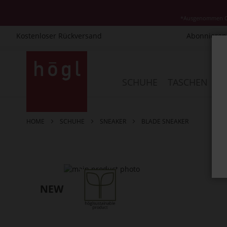
*Ausgenommen Cla
Kostenloser Rückversand
Abonnieren 
Direkt
zum
Inhalt
SCHUHE
TASCHEN
AC
HOME
SCHUHE
SNEAKER
BLADE SNEAKER
Zum
Ende
der
Bildergalerie
springen