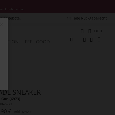
nen kombinierbar.
nd Angebote.
14 Tage Rückgaberecht
Schließen
Sprache
DE
Mein W
PIRATION
FEEL GOOD
Veränderung
Suche
Suche
ADE SNEAKER
/ Gun (6973)
606-6973
,90 €
Inkl. MwSt.