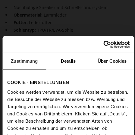
Nachhaltige Sneaker mit Schnellschnürsystem
Obermaterial:
Lammleder
Futter:
Lederfutter
Sohlentyp:
TPU/TR/EVA-Sohle
Nachhaltige Lieblingssneakers in minimalistischem Design:
"Pure". Wer immer in Eile ist, wird das Schnellschnürsystem
unsere Leder Sneaker ebenso lieben wie den lässig gerafften
Zustimmung
Details
Über Cookies
Saum. Beide Elemente sind designprägend und zugleich
perfekt, um beim An- und Ausziehen Zeit zu sparen.
COOKIE - EINSTELLUNGEN
Details
Cookies werden verwendet, um die Website zu betreiben,
die Besuche der Website zu messen bzw. Werbung und
Mehr
TPU/TR/EVA-Sohle
Targeting zu ermöglichen. Wir verwenden eigene Cookies
Informationen
Lederfutter
und Cookies von Drittanbietern. Klicken Sie auf „Details“,
F 1/2
um eine Beschreibung der verwendeten Arten von
Made in Europe, Obermaterial (LEATHER
Cookies zu erhalten und um zu entscheiden, ob
WORKING GROUP Gold zertifiziert), Futter (LEATHER