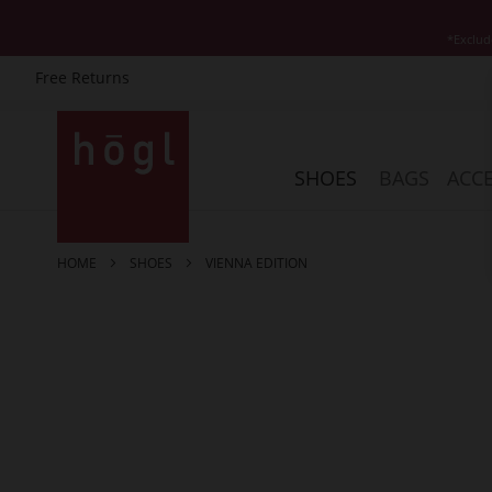
*Exclud
Free Returns
Skip
to
Content
SHOES
BAGS
ACCE
HOME
SHOES
VIENNA EDITION