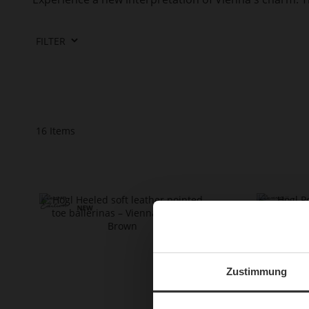
FILTER
16
Items
Zustimmung