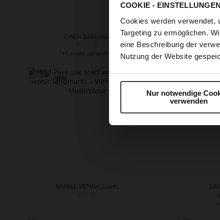
COOKIE - EINSTELLUNGE
Cookies werden verwendet, 
Targeting zu ermöglichen. Wi
GWEN Ballerinas
eine Beschreibung der verwe
€199.90
+1 more variant(s)
+
Nutzung der Website gespeic
Nur notwendige Cook
verwenden
KARREE VIENNA Scarfs
SIM
€99.90
+