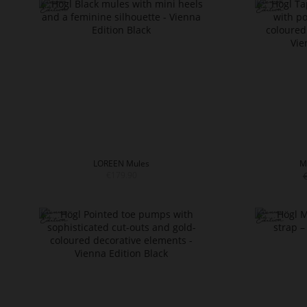
LOREEN Mules
M
€179.90