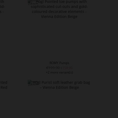
ROMY Pumps
€199.90
€159.90
+2 more variant(s)