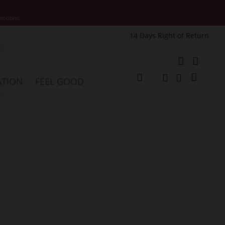
motions.
14 Days Right of Return
e
My Cart
ATION
FEEL GOOD
Change
Search
Search