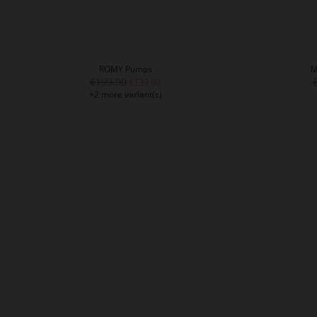
ROMY Pumps
M
€199.90
€139.90
+2 more variant(s)