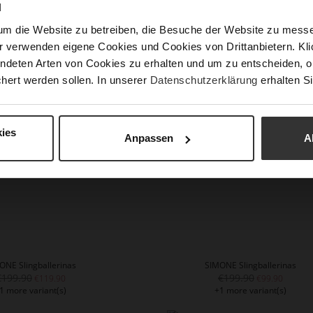
N
um die Website zu betreiben, die Besuche der Website zu mes
r verwenden eigene Cookies und Cookies von Drittanbietern. Klic
MARILYN Pumps
MARILYN Pumps
ndeten Arten von Cookies zu erhalten und um zu entscheiden, o
€229.90
€229.90
1 more variant(s)
+1 more variant(s)
hert werden sollen. In unserer
Datenschutzerklärung
erhalten Si
ies
Anpassen
A
ONE Slingballerinas
SIMONE Slingballerinas
€199.90
€199.90
€119.90
€99.90
1 more variant(s)
+1 more variant(s)