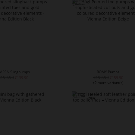
AREN Slingpumps
ROMY Pumps
€199.90
€199.90
€139.90
€159.90
+2 more variant(s)