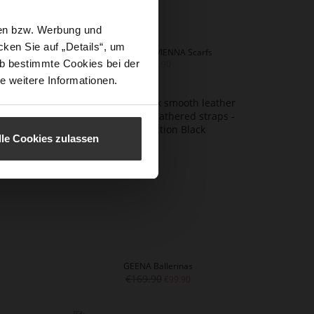
sen bzw. Werbung und
ken Sie auf „Details“, um
MINI KARREE VIENNA Scarfs
b bestimmte Cookies bei der
€79.90
e weitere Informationen.
lle Cookies zulassen
GEENA Ballerinas
€169.90
€99.90