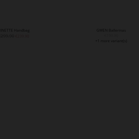
INETTE Handbag
GWEN Ballerinas
€299.90
€199.90
€239.90
+1 more variant(s)