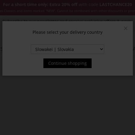
For a short time only: Extra 20% off
with code
LASTCHANCE20
es Classics and items marked "NEW". Cannot be combined with other discounts or pro
Subscribe to our newsletter and receive exclusive offers & news.
Please select your delivery country
Clos
SSORIES
JACKETS & COATS
NEW
SALE
INSPIR
Continue shopping