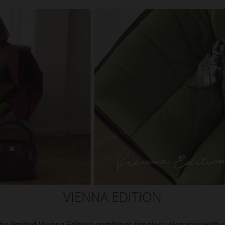
VIENNA EDITION
e limited Vienna Edition combines timeless elegance with mod