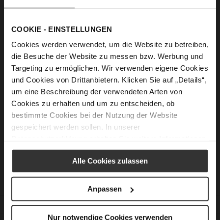
Show Password
COOKIE - EINSTELLUNGEN
Sign In
Cookies werden verwendet, um die Website zu betreiben,
Forgot Your Password?
die Besuche der Website zu messen bzw. Werbung und
Targeting zu ermöglichen. Wir verwenden eigene Cookies
und Cookies von Drittanbietern. Klicken Sie auf „Details“,
um eine Beschreibung der verwendeten Arten von
New Customers
Cookies zu erhalten und um zu entscheiden, ob
bestimmte Cookies bei der Nutzung der Website
Creating an account has many benefits: check out faster, keep
gespeichert werden sollen. In unserer
more than one address, track orders and more.
Datenschutzerklärung
erhalten Sie weitere Informationen.
Create an Account
Alle Cookies zulassen
Anpassen
CUSTOMER SERVICE
Nur notwendige Cookies verwenden