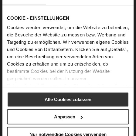
Show Password
COOKIE - EINSTELLUNGEN
Sign In
Cookies werden verwendet, um die Website zu betreiben,
Forgot Your Password?
die Besuche der Website zu messen bzw. Werbung und
Targeting zu ermöglichen. Wir verwenden eigene Cookies
und Cookies von Drittanbietern. Klicken Sie auf „Details“,
um eine Beschreibung der verwendeten Arten von
New Customers
Cookies zu erhalten und um zu entscheiden, ob
bestimmte Cookies bei der Nutzung der Website
Creating an account has many benefits: check out faster, keep
gespeichert werden sollen. In unserer
more than one address, track orders and more.
Datenschutzerklärung
erhalten Sie weitere Informationen.
Create an Account
Alle Cookies zulassen
Anpassen
CUSTOMER SERVICE
Nur notwendige Cookies verwenden