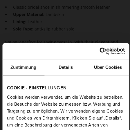
Classic bridal shoe in shimmering smooth leather
Upper Material:
Lambskin
Lining:
Leather
Sole Type:
anti-slip rubber sole
Not only perfect for saying "yes" in. With their elegant and
plain design, these Högl smooth leather pumps are a timeless
footwear choice. They are predestined to be worn as bridal
shoes, as their feminine sophistication complements all styles
of wedding dress. However, these kitten heel pumps are also
Zustimmung
Details
Über Cookies
a versatile everyday footwear option.
COOKIE - EINSTELLUNGEN
Details
Cookies werden verwendet, um die Website zu betreiben,
More
anti-slip rubber sole
die Besuche der Website zu messen bzw. Werbung und
Information
Leather
Targeting zu ermöglichen. Wir verwenden eigene Cookies
F 1/2
und Cookies von Drittanbietern. Klicken Sie auf „Details“,
um eine Beschreibung der verwendeten Arten von
Made in Europe, Upper Material (LEATHER