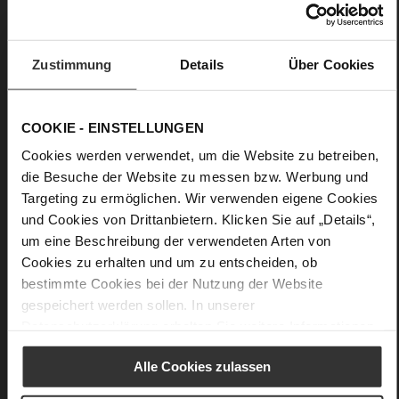
Upper Material:
Patent Leather
Lining:
Leather
Zustimmung
Details
Über Cookies
Details
COOKIE - EINSTELLUNGEN
More
Leather
Information
F 1/2
Cookies werden verwendet, um die Website zu betreiben,
Made in Europe
die Besuche der Website zu messen bzw. Werbung und
Firmly integrated leather insole, Made in Europe
Targeting zu ermöglichen. Wir verwenden eigene Cookies
No Lacing
und Cookies von Drittanbietern. Klicken Sie auf „Details“,
No
um eine Beschreibung der verwendeten Arten von
Cookies zu erhalten und um zu entscheiden, ob
60
bestimmte Cookies bei der Nutzung der Website
Sharp Stiletto Heel
gespeichert werden sollen. In unserer
very soft lambskin with a glossy look
Datenschutzerklärung
erhalten Sie weitere Informationen.
Care
Alle Cookies zulassen