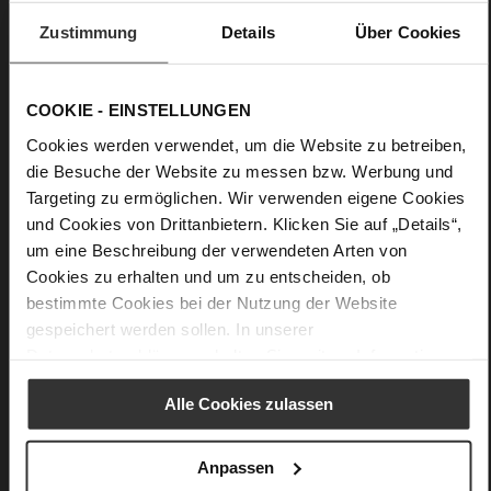
Zustimmung
Details
Über Cookies
More
lightweight PU/TPU sole
Information
Leather
F 1/2
COOKIE - EINSTELLUNGEN
Firmly integrated leather insole
Cookies werden verwendet, um die Website zu betreiben,
No Lacing
die Besuche der Website zu messen bzw. Werbung und
No
Targeting zu ermöglichen. Wir verwenden eigene Cookies
0
und Cookies von Drittanbietern. Klicken Sie auf „Details“,
flat
um eine Beschreibung der verwendeten Arten von
fine high-quality lambskin with a matte
Cookies zu erhalten und um zu entscheiden, ob
finish
bestimmte Cookies bei der Nutzung der Website
gespeichert werden sollen. In unserer
Care
Datenschutzerklärung
erhalten Sie weitere Informationen.
Alle Cookies zulassen
You might also like
Anpassen