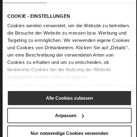
combination with the Högl pumps "Margareta" and the bag
"Natalie".
COOKIE - EINSTELLUNGEN
Details
Cookies werden verwendet, um die Website zu betreiben,
die Besuche der Website zu messen bzw. Werbung und
More
Upper Material (LEATHER WORKING GROUP
Targeting zu ermöglichen. Wir verwenden eigene Cookies
Information
Gold certified)
und Cookies von Drittanbietern. Klicken Sie auf „Details“,
100 x 3,5 x 6 cm
um eine Beschreibung der verwendeten Arten von
Sustainable Product
Cookies zu erhalten und um zu entscheiden, ob
soft calfskin with a rouge grain structure
bestimmte Cookies bei der Nutzung der Website
gespeichert werden sollen. In unserer
Datenschutzerklärung
erhalten Sie weitere Informationen.
You might also like
Alle Cookies zulassen
Anpassen
Nur notwendige Cookies verwenden