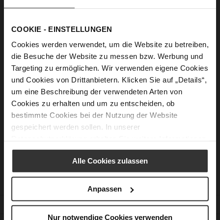
Show Password
COOKIE - EINSTELLUNGEN
Sign In
Cookies werden verwendet, um die Website zu betreiben,
Forgot Your Password?
die Besuche der Website zu messen bzw. Werbung und
Targeting zu ermöglichen. Wir verwenden eigene Cookies
und Cookies von Drittanbietern. Klicken Sie auf „Details“,
um eine Beschreibung der verwendeten Arten von
New Customers
Cookies zu erhalten und um zu entscheiden, ob
bestimmte Cookies bei der Nutzung der Website
Creating an account has many benefits: check out faster, keep
gespeichert werden sollen. In unserer
more than one address, track orders and more.
Datenschutzerklärung
erhalten Sie weitere Informationen.
Create an Account
Alle Cookies zulassen
Anpassen
CUSTOMER SERVICE
Nur notwendige Cookies verwenden