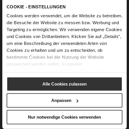
Sign In
COOKIE - EINSTELLUNGEN
Forgot Your Password?
Cookies werden verwendet, um die Website zu betreiben,
die Besuche der Website zu messen bzw. Werbung und
Targeting zu ermöglichen. Wir verwenden eigene Cookies
New Customers
und Cookies von Drittanbietern. Klicken Sie auf „Details“,
um eine Beschreibung der verwendeten Arten von
Creating an account has many benefits: check out faster, keep
Cookies zu erhalten und um zu entscheiden, ob
more than one address, track orders and more.
bestimmte Cookies bei der Nutzung der Website
gespeichert werden sollen. In unserer
Create an Account
Datenschutzerklärung
erhalten Sie weitere Informationen.
Alle Cookies zulassen
CUSTOMER SERVICE
Anpassen
CONTACT
Nur notwendige Cookies verwenden
COMPANY