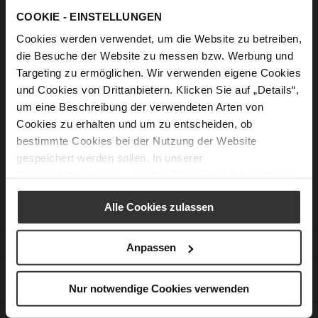
Sign In
COOKIE - EINSTELLUNGEN
Forgot Your Password?
Cookies werden verwendet, um die Website zu betreiben,
die Besuche der Website zu messen bzw. Werbung und
Targeting zu ermöglichen. Wir verwenden eigene Cookies
New Customers
und Cookies von Drittanbietern. Klicken Sie auf „Details“,
um eine Beschreibung der verwendeten Arten von
Creating an account has many benefits: check out faster, keep
Cookies zu erhalten und um zu entscheiden, ob
more than one address, track orders and more.
bestimmte Cookies bei der Nutzung der Website
gespeichert werden sollen. In unserer
Create an Account
Datenschutzerklärung
erhalten Sie weitere Informationen.
Alle Cookies zulassen
CUSTOMER SERVICE
Anpassen
CONTACT
Nur notwendige Cookies verwenden
COMPANY