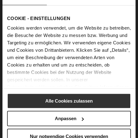
Show Password
COOKIE - EINSTELLUNGEN
Sign In
Cookies werden verwendet, um die Website zu betreiben,
Forgot Your Password?
die Besuche der Website zu messen bzw. Werbung und
Targeting zu ermöglichen. Wir verwenden eigene Cookies
und Cookies von Drittanbietern. Klicken Sie auf „Details“,
um eine Beschreibung der verwendeten Arten von
New Customers
Cookies zu erhalten und um zu entscheiden, ob
bestimmte Cookies bei der Nutzung der Website
Creating an account has many benefits: check out faster, keep
gespeichert werden sollen. In unserer
more than one address, track orders and more.
Datenschutzerklärung
erhalten Sie weitere Informationen.
Create an Account
Alle Cookies zulassen
Anpassen
CUSTOMER SERVICE
Nur notwendige Cookies verwenden