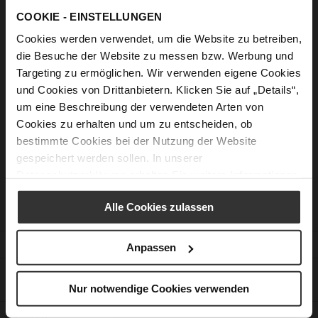
Sign In
COOKIE - EINSTELLUNGEN
Forgot Your Password?
Cookies werden verwendet, um die Website zu betreiben,
die Besuche der Website zu messen bzw. Werbung und
Targeting zu ermöglichen. Wir verwenden eigene Cookies
New Customers
und Cookies von Drittanbietern. Klicken Sie auf „Details“,
um eine Beschreibung der verwendeten Arten von
Creating an account has many benefits: check out faster, keep
Cookies zu erhalten und um zu entscheiden, ob
more than one address, track orders and more.
bestimmte Cookies bei der Nutzung der Website
gespeichert werden sollen. In unserer
Create an Account
Datenschutzerklärung
erhalten Sie weitere Informationen.
Alle Cookies zulassen
CUSTOMER SERVICE
Anpassen
CONTACT
Nur notwendige Cookies verwenden
COMPANY