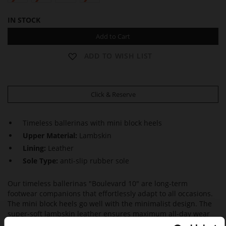
IN STOCK
Add to Cart
ADD TO WISH LIST
Click & Reserve
Timeless ballerinas with mini block heels
Upper Material:
Lambskin
Lining:
Leather
Sole Type:
anti-slip rubber sole
Our timeless ballerinas "Boulevard 10" are long-term
footwear companions that effortlessly adapt to all occasions.
The mini block heels go well with the minimalist design. The
super-soft lambskin leather ensures maximum all-day wear
comfort.