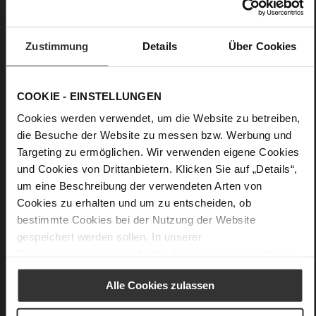
Details
Zustimmung
Details
Über Cookies
More
anti-slip rubber sole
Information
Leather
COOKIE - EINSTELLUNGEN
F 1/2
Cookies werden verwendet, um die Website zu betreiben,
Made in Europe
die Besuche der Website zu messen bzw. Werbung und
Firmly integrated leather insole, Made in Europe
Targeting zu ermöglichen. Wir verwenden eigene Cookies
No Lacing
und Cookies von Drittanbietern. Klicken Sie auf „Details“,
No
um eine Beschreibung der verwendeten Arten von
15
Cookies zu erhalten und um zu entscheiden, ob
Block Heel
bestimmte Cookies bei der Nutzung der Website
super soft lambskin with a glossy finish
gespeichert werden sollen. In unserer
Datenschutzerklärung
erhalten Sie weitere Informationen.
Care
Alle Cookies zulassen